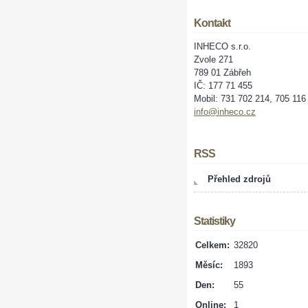
Kontakt
INHECO s.r.o.
Zvole 271
789 01 Zábřeh
IČ: 177 71 455
Mobil: 731 702 214, 705 116
info@inheco.cz
RSS
Přehled zdrojů
Statistiky
Celkem:
32820
Měsíc:
1893
Den:
55
Online:
1