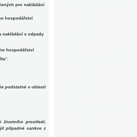
rčených pro nakládání
ho hospodářství
a nakládání s odpady
ého hospodářství
žby".
še podstatné v oblasti
 životního prostředí,
jít případné sankce z