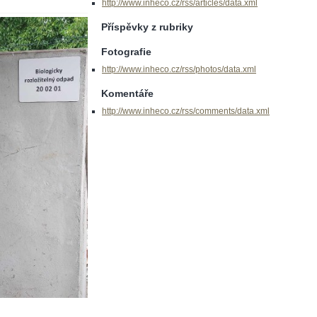
http://www.inheco.cz/rss/articles/data.xml
Příspěvky z rubriky
Fotografie
http://www.inheco.cz/rss/photos/data.xml
Komentáře
http://www.inheco.cz/rss/comments/data.xml