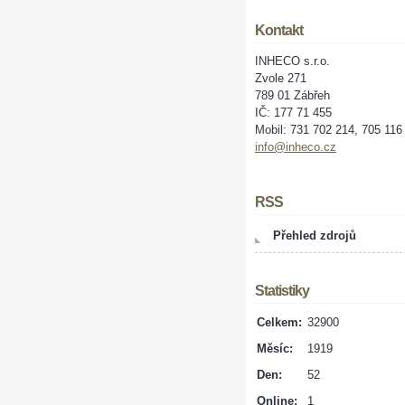
Kontakt
INHECO s.r.o.
Zvole 271
789 01 Zábřeh
IČ: 177 71 455
Mobil: 731 702 214, 705 116
info@inheco.cz
RSS
Přehled zdrojů
Statistiky
Celkem:
32900
Měsíc:
1919
Den:
52
Online:
1