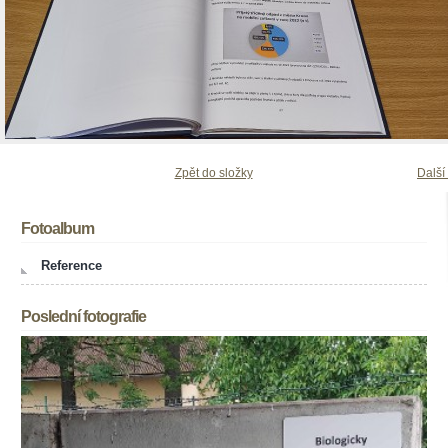
Zpět do složky
Další
Fotoalbum
Reference
Poslední fotografie