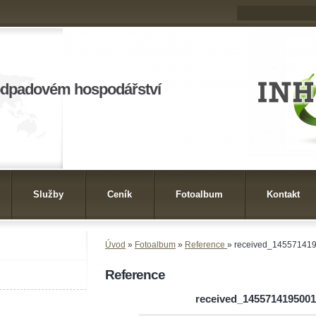
odpadovém hospodářství
Služby
Ceník
Fotoalbum
Kontakt
Úvod
»
Fotoalbum
»
Reference
»
received_14557141
Reference
received_145571419500