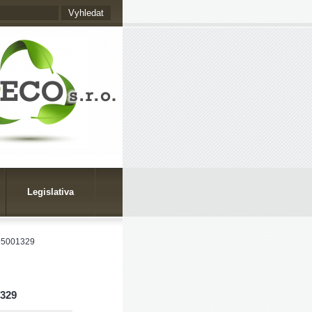
Legislativa
95001329
1329