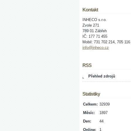
Kontakt
INHECO s.r.o.
Zvole 271
789 01 Zábřeh
IČ: 177 71 455
Mobil: 731 702 214, 705 116
info@inheco.cz
RSS
Přehled zdrojů
Statistiky
Celkem:
32939
Měsíc:
1897
Den:
44
Online:
1